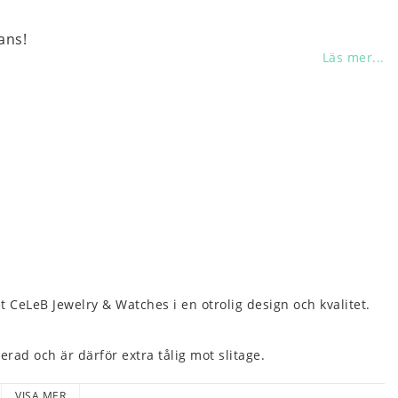
ans!
Läs mer...
 CeLeB Jewelry & Watches i en otrolig design och kvalitet.
terad och är därför extra tålig mot slitage.
nt och Billigt.
VISA MER