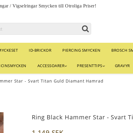
ngar / Vigselringar Smycken till Otroliga Priser!
MYCKESET
ID-BRICKOR
PIERCING SMYCKEN
BROSCH S
ICINSMYCKEN
ACCESSOARER
PRESENTTIPS
GRAVYR
ammer Star - Svart Titan Guld Diamant Hamrad
Ring Black Hammer Star - Svart 
1 149 SEK