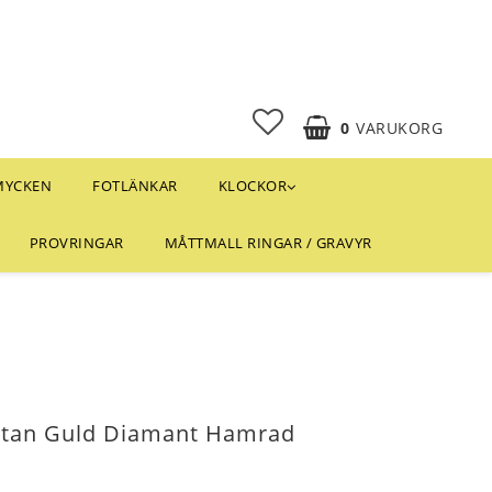
0
VARUKORG
MYCKEN
FOTLÄNKAR
KLOCKOR
PROVRINGAR
MÅTTMALL RINGAR / GRAVYR
Titan Guld Diamant Hamrad