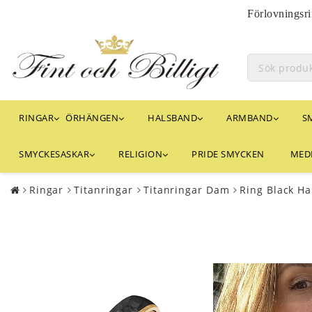
Förlovningsri
RINGAR
ÖRHÄNGEN
HALSBAND
ARMBAND
S
SMYCKESASKAR
RELIGION
PRIDE SMYCKEN
MED
Ringar
Titanringar
Titanringar Dam
Ring Black H