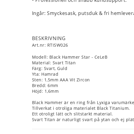
Ingår: Smyckesask, putsduk & fri hemlever
BESKRIVNING
Art.nr: RTISW026
Modell: Black Hammer Star - CeLeB
Material: Svart Titan
Färg: Svart, Guld
Yta: Hamrad
Sten: 1,5mm AAA Vit Zircon
Bredd: 6mm
Höjd: 1,6mm
Black Hammer är en ring från Lyxiga varumärket
Tillverkat i otroliga materialet Black Titanium.
Ett otroligt lätt och slitstarkt material.
Svart Titan är naturligt svart på ytan och ej plä
Välj ett personligt typsnitt till ert smycke från Fi