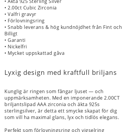
• Äkta 925 Sterling Silver
• 2.00ct Cubic Zirconia
• Valfri gravyr
• Förlovningsring
• Snabb leverans & hög kundnöjdhet från Fint och
Billigt
• Garanti
• Nickelfri
• Mycket uppskattad gåva
Lyxig design med kraftfull briljans
Kunglig är ringen som fångar ljuset — och
uppmärksamheten. Med en imponerande 2.00CT
briljantslipad AAA zirconia och äkta 925s
sterlingsilver, är detta ett smycke skapat för dig
som vill ha maximal glans, lyx och tidlös elegans.
Perfekt som förlovningsring och vigselring