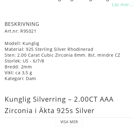
Läs mer...
BESKRIVNING
Art.nr: R9S021
Modell: Kunglig
Material: 925 Sterling Silver Rhodinerad
Sten: 2.00 Carat Cubic Zirconia 8mm. 8st. mindre CZ
Storlek: US - 6/7/8
Bredd: 2mm
Vikt: ca 3,5 g
Kategori: Dam
Kunglig Silverring – 2.00CT AAA 
Zirconia i Äkta 925s Silver
VISA MER
Den rundslipade 8 mm AAA zirconia-stenen sitter i en 
klassisk och säker infattning som framhäver dess 