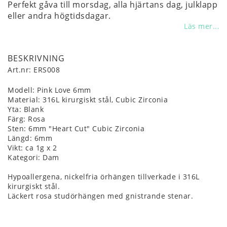
Perfekt gåva till morsdag, alla hjärtans dag, julklapp
eller andra högtidsdagar.
Läs mer...
BESKRIVNING
Art.nr: ERS008
Modell: Pink Love 6mm

Material: 316L kirurgiskt stål, Cubic Zirconia

Yta: Blank

Färg: Rosa

Sten: 6mm "Heart Cut" Cubic Zirconia

Längd: 6mm

Vikt: ca 1g x 2

Kategori: Dam

Hypoallergena, nickelfria örhängen tillverkade i 316L 
kirurgiskt stål.

Läckert rosa studörhängen med gnistrande stenar.