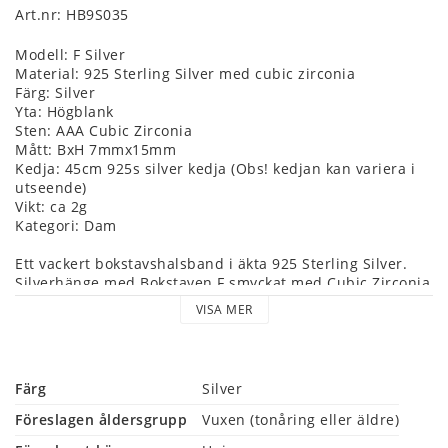
Art.nr: HB9S035
Modell: F Silver
Material: 925 Sterling Silver med cubic zirconia
Färg: Silver
Yta: Högblank
Sten: AAA Cubic Zirconia
Mått: BxH 7mmx15mm 
Kedja: 45cm 925s silver kedja (Obs! kedjan kan variera i 
utseende)
Vikt: ca 2g
Kategori: Dam
Ett vackert bokstavshalsband i äkta 925 Sterling Silver.
Silverhänge med Bokstaven F smyckat med Cubic Zirconia 
stenar.
VISA MER
Ett läckert silverhalsband med hänge.
Nickelfritt (äkta silver).
Färg
Silver
Föreslagen åldersgrupp
Vuxen (tonåring eller äldre)